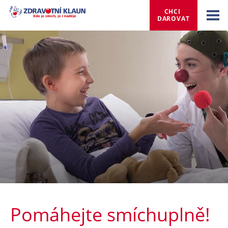
CHCI 
DAROVAT
Pomáhejte smíchuplně!