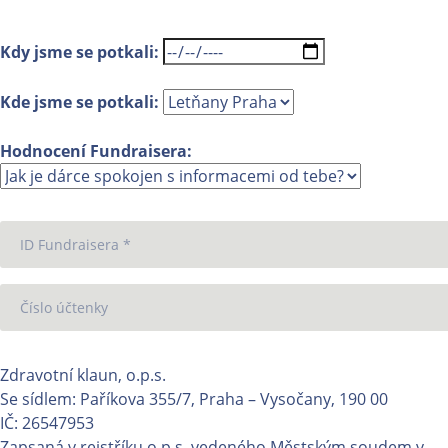
Kdy jsme se potkali:
Kde jsme se potkali:
Hodnocení Fundraisera:
Zdravotní klaun, o.p.s.
Se sídlem: Paříkova 355/7, Praha – Vysočany, 190 00
IČ: 26547953
Zapsaná v rejstříku o.p.s. vedeného Městským soudem v