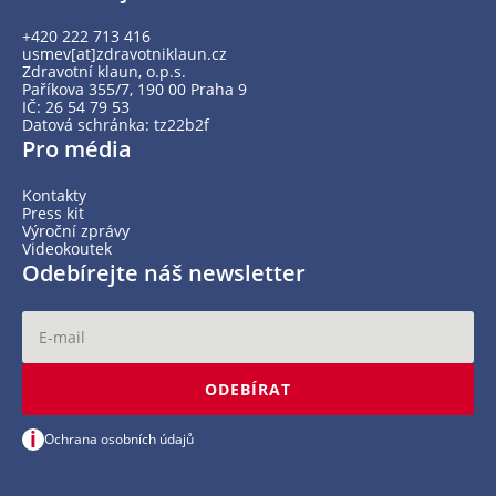
+420 222 713 416
usmev[at]zdravotniklaun.cz
Zdravotní klaun, o.p.s.
Paříkova 355/7, 190 00 Praha 9
IČ: 26 54 79 53
Datová schránka: tz22b2f
Pro média
Kontakty
Press kit
Výroční zprávy
Videokoutek
Odebírejte náš newsletter
ODEBÍRAT
i
Ochrana osobních údajů