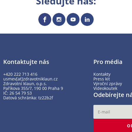
Sledujte nás:
Kontaktujte nás
Pro média
+420 222 713 416
Kontakty
usmev[at]zdravotniklaun.cz
Press kit
Zdravotní klaun, o.p.s.
Výroční zprávy
Paříkova 355/7, 190 00 Praha 9
Videokoutek
IČ: 26 54 79 53
Odebírejte n
Datová schránka: tz22b2f
O