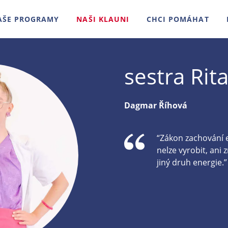
AŠE PROGRAMY
NAŠI KLAUNI
CHCI POMÁHAT
sestra Rit
Dagmar Říhová
“Zákon zachování e
nelze vyrobit, ani z
jiný druh energie.”