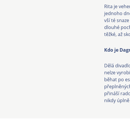
Rita je vehe
jednoho dne 
vší té snaze
dlouhé poch
těžké, až s
Kdo je Dag
Dělá divadlo
nelze vyrobi
běhat po es
přeplněných
přináší rado
nikdy úplně 