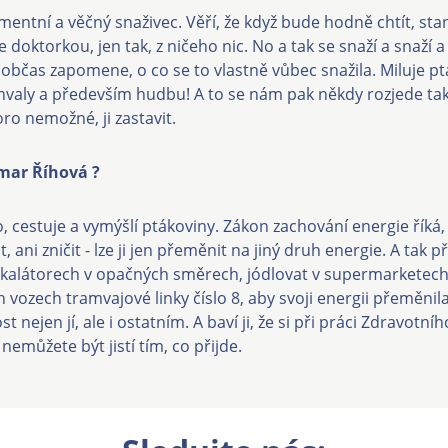
mentní a věčný snaživec. Věří, že když bude hodně chtít, sta
doktorkou, jen tak, z ničeho nic. No a tak se snaží a snaží a 
 občas zapomene, o co se to vlastně vůbec snažila. Miluje pt
valy a především hudbu! A to se nám pak někdy rozjede tak
koro nemožné, ji zastavit.
mar Říhová ?
, cestuje a vymýšlí ptákoviny. Zákon zachování energie říká, 
t, ani zničit - lze ji jen přeměnit na jiný druh energie. A tak p
kalátorech v opačných směrech, jódlovat v supermarketech 
 vozech tramvajové linky číslo 8, aby svoji energii přeměnila
st nejen jí, ale i ostatním. A baví ji, že si při práci Zdravotní
nemůžete být jistí tím, co přijde.