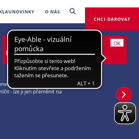
KLAUNOVINKY
O NÁS
CHCI DAROVAT
a Hebká
Bude se vám tady líbit, díky
OK
cookies to můžeme slíbit.
Více
informací
nergie říká, že energii
ničit - lze ji jen přeměnit na