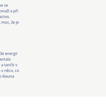
ne se
snaží a při
actvo,
 moc, že je
že energii
řestala
a tančit v
 v něco, co
ho klauna