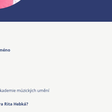
jméno
akademie múzických umění
ra Rita Hebká?