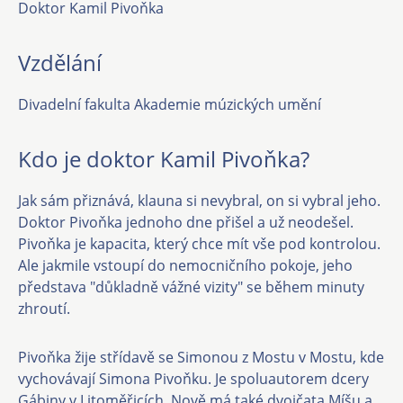
Doktor Kamil Pivoňka
Vzdělání
Divadelní fakulta Akademie múzických umění
Kdo je doktor Kamil Pivoňka?
Jak sám přiznává, klauna si nevybral, on si vybral jeho.
Doktor Pivoňka jednoho dne přišel a už neodešel.
Pivoňka je kapacita, který chce mít vše pod kontrolou.
Ale jakmile vstoupí do nemocničního pokoje, jeho
představa "důkladně vážné vizity" se během minuty
zhroutí.
Pivoňka žije střídavě se Simonou z Mostu v Mostu, kde
vychovávají Simona Pivoňku. Je spoluautorem dcery
Gábiny v Litoměřicích. Nově má také dvojčata Míšu a