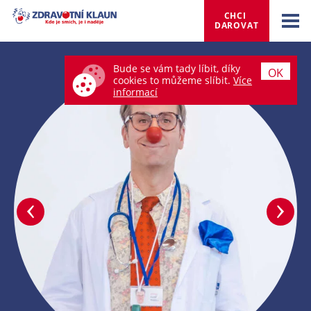
CHCI 
DAROVAT
Bude se vám tady líbit, díky
OK
cookies to můžeme slíbit.
Více
informací