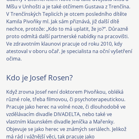
Míšu v Unhošti a je také otčímem Gustava z Trenčína.
V Trenčínských Teplicích je otcem posledního dítěte
Kamila Pivoňky ml. Jak sám přiznává, již další dítě
nechce, protože: „Kdo to má uplatit, že jo?“. Důrazně
proto odmítá další partnerské nabídky na pracovišti.
Ve zdravotním klaunovi pracuje od roku 2010, kdy
atestoval v oboru očař. Je specialista na oční vyšetření
očima.
Kdo je Josef Rosen?
Když zrovna Josef není doktorem Pivoňkou, obléká
různé role, třeba filmovou, či psychoterapeutickou.
Pracuje jako herec na volné noze, či dlouhodobě ve
vzdělávacím divadle DIVADELTA, nebo také ve
vlastním klaunském divadle Jeníčka a Mařenky.
Objevuje se jako herec ve známých seriálech. Jelikož
má rád i vážnější věci, tak pracuje jako