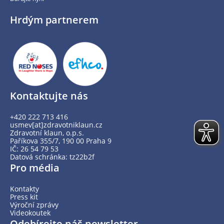
Hrdým partnerem
Kontaktujte nás
+420 222 713 416
usmev[at]zdravotniklaun.cz
Zdravotní klaun, o.p.s.
Paříkova 355/7, 190 00 Praha 9
IČ: 26 54 79 53
Datová schránka: tz22b2f
Pro média
Kontakty
Press kit
Výroční zprávy
Videokoutek
Odebírejte náš newsletter