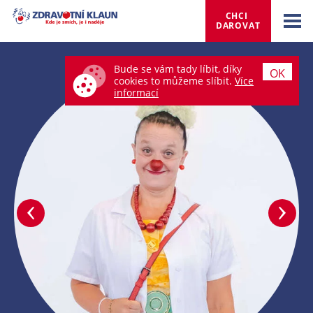
CHCI 
DAROVAT
Bude se vám tady líbit, díky
OK
cookies to můžeme slíbit.
Více
informací