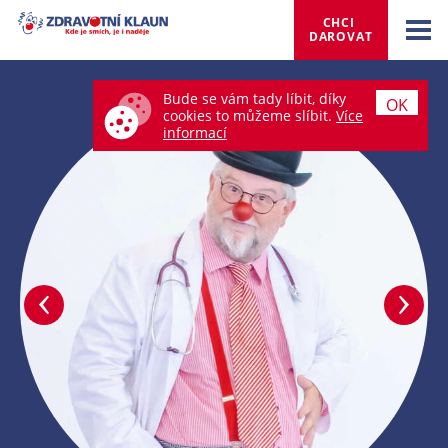
CHCI 
DAROVAT
Bude se vám tady líbit, díky
OK
cookies to můžeme slíbit.
Více
informací