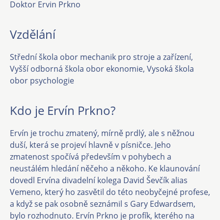
Doktor Ervin Prkno
Vzdělání
Střední škola obor mechanik pro stroje a zařízení,
Vyšší odborná škola obor ekonomie, Vysoká škola
obor psychologie
Kdo je Ervín Prkno?
Ervín je trochu zmatený, mírně prdlý, ale s něžnou
duší, která se projeví hlavně v písničce. Jeho
zmatenost spočívá především v pohybech a
neustálém hledání něčeho a někoho. Ke klaunování
dovedl Ervína divadelní kolega David Ševčík alias
Vemeno, který ho zasvětil do této neobyčejné profese,
a když se pak osobně seznámil s Gary Edwardsem,
bylo rozhodnuto. Ervín Prkno je profík, kterého na