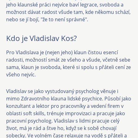
jeho klaunské práci nejvíce baví legrace, svoboda a
možnost dávat radost všude tam, kde někomu schází,
nebo se jí bojí, "že to není správné".
Kdo je Vladislav Kos?
Pro Vladislava je (nejen jeho) klaun čistou esencí
radosti, možností smát ze všeho a všude, včetně sebe
sama, klaun je svoboda, které si spolu s přáteli cení ze
všeho nejvíc.
Vladislav se jako vystudovaný psycholog věnuje i
mimo Zdravotního klauna lidské psychice. Působí jako
konzultant a lektor pro pracovníky a vedení firem v
oblasti soft skills, trénuje improvizaci a pracuje jako
pracovní psycholog. Vladislav s lidmi pracuje celý
život, má je rád a štve ho, když se k sobě chovají
sobecky. Ve volném čase relaxuje na vodě s přáteli a