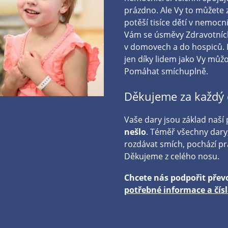
prázdno. Ale Vy to můžete 
potěší tisíce dětí v nemocni
Vám se úsměvy Zdravotních
v domovech a do hospiců.
jen díky lidem jako Vy můž
Pomáhat smíchuplně.
Děkujeme za každý 
Vaše dary jsou základ naší
nešlo
. Téměř všechny dar
rozdávat smích, pochází prá
Děkujeme z celého nosu.
Chcete nás podpořit pře
potřebné informace a čísl