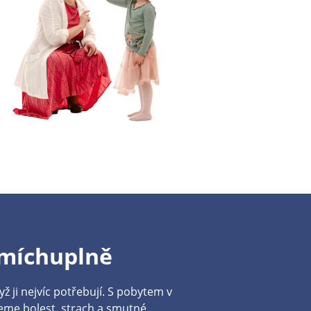
míchuplně
dyž ji nejvíc potřebují. S pobytem v
jeme bolest, strach a smutné