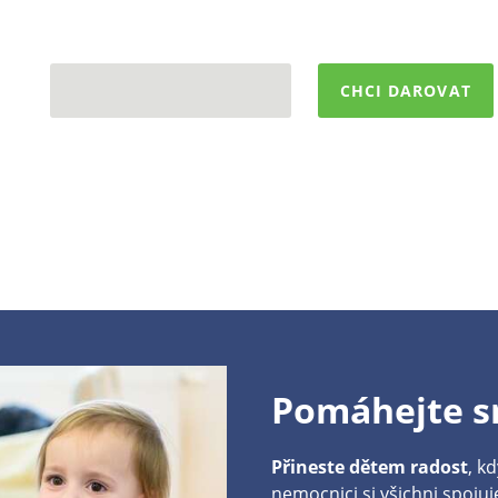
CHCI DAROVAT
Pomáhejte s
Přineste dětem radost
, k
nemocnici si všichni spoju