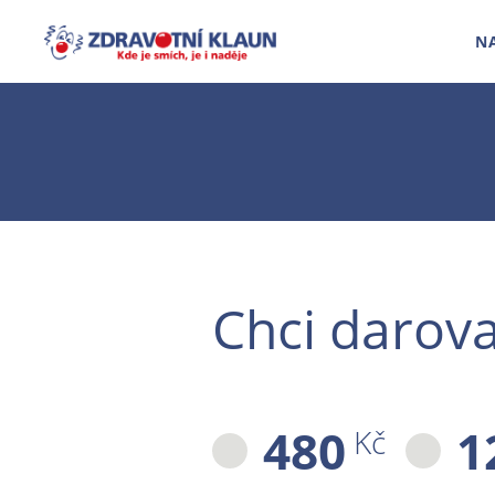
N
Chci darova
480
1
Kč