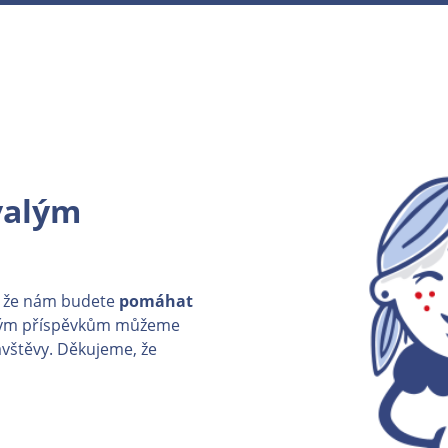
valým
, že nám budete
pomáhat
ným příspěvkům můžeme
ávštěvy. Děkujeme, že