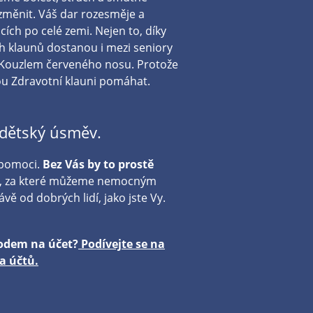
změnit. Váš dar rozesměje a
cích po celé zemi. Nejen to, díky
 klaunů dostanou i mezi seniory
 Kouzlem červeného nosu. Protože
ou Zdravotní klauni pomáhat.
dětský úsměv.
 pomoci.
Bez Vás by to prostě
y, za které můžeme nemocným
vě od dobrých lidí, jako jste Vy.
vodem na účet?
Podívejte se na
a účtů.
​​​​​​​