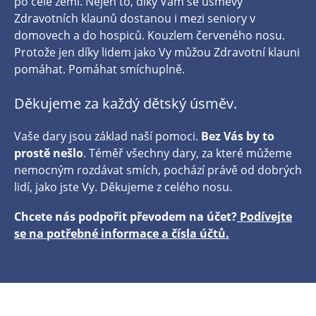
po celé zemi. Nejen to, díky Vám se úsměvy
Zdravotních klaunů dostanou i mezi seniory v
domovech a do hospiců. Kouzlem červeného nosu.
Protože jen díky lidem jako Vy můžou Zdravotní klauni
pomáhat. Pomáhat smíchuplně.
Děkujeme za každý dětský úsměv.
Vaše dary jsou základ naší pomoci.
Bez Vás by to
prostě nešlo
. Téměř všechny dary, za které můžeme
nemocným rozdávat smích, pochází právě od dobrých
lidí, jako jste Vy. Děkujeme z celého nosu.
Chcete nás podpořit převodem na účet?
Podívejte
se na potřebné informace a čísla účtů.
​​​​​​​