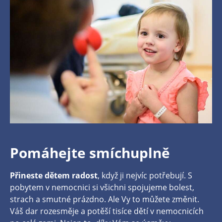
Pomáhejte smíchuplně
Přineste dětem radost
, když ji nejvíc potřebují. S
pobytem v nemocnici si všichni spojujeme bolest,
strach a smutné prázdno. Ale Vy to můžete změnit.
Váš dar rozesměje a potěší tisíce dětí v nemocnicích