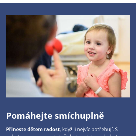
Pomáhejte smíchuplně
Přineste dětem radost
, když ji nejvíc potřebují. S