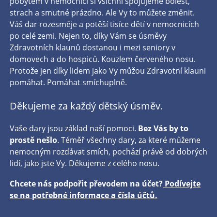
pobytem v nemocnici si všichni spojujeme bolest,
strach a smutné prázdno. Ale Vy to můžete změnit.
Váš dar rozesměje a potěší tisíce dětí v nemocnicích
po celé zemi. Nejen to, díky Vám se úsměvy
Zdravotních klaunů dostanou i mezi seniory v
domovech a do hospiců. Kouzlem červeného nosu.
Protože jen díky lidem jako Vy můžou Zdravotní klauni
pomáhat. Pomáhat smíchuplně.
Děkujeme za každý dětský úsměv.
Vaše dary jsou základ naší pomoci.
Bez Vás by to
prostě nešlo
. Téměř všechny dary, za které můžeme
nemocným rozdávat smích, pochází právě od dobrých
lidí, jako jste Vy. Děkujeme z celého nosu.
Chcete nás podpořit převodem na účet?
Podívejte
se na potřebné informace a čísla účtů.
​​​​​​​