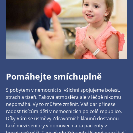
Pomáhejte smíchuplně
S pobytem v nemocnici si všichni spojujeme bolest,
strach a tíseň. Taková atmosféra ale v léčbě nikomu
nepomáhá. Vy to můžete změnit. Váš dar přinese
radost tisícům dětí v nemocnicích po celé republice.
Díky Vám se úsměvy Zdravotních klaunů dostanou
také mezi seniory v domovech a za pacienty v
hospicové péči. Tam všude Zdravotní klauni pomáhají