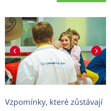
Vzpomínky, které zůstávají
Nemoc si děti nevyberou. To, na co budou z pobytu v
nemocnici jednou vzpomínat, ale můžete ovlivnit.
Právě chvíle plné smíchu, hry a společných zážitků
často zůstávají v jejich vzpomínkách nejdéle, a
dokazují, že i v nemocnici je prostor pro radost a
naději.
POŠLETE SMÍCH DĚTEM DO NEMOCNICE