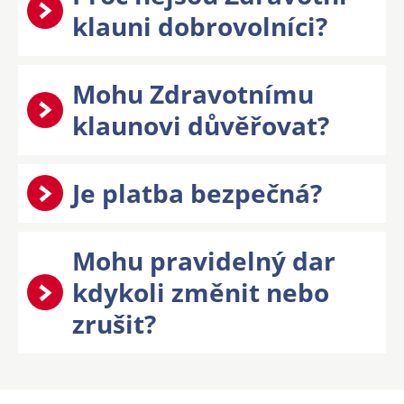
Mohu pravidelný dar
kdykoli změnit nebo
zrušit?
Darujte jistotu
Díky pravidelnému daru se děti budou moci
spolehnout, že za nimi Zdravotní klaun přijde
znovu a znovu. Nastavte si trvalou platbu a
buďte součástí každé další návštěvy. ❤️
Jednorázově
Měsíčně