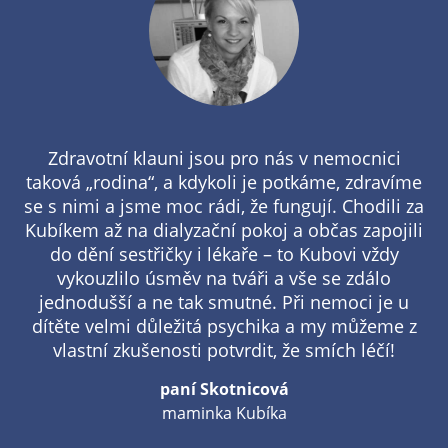
do dění sestřičky i lékaře – to Kubovi vždy
vykouzlilo úsměv na tváři a vše se zdálo
jednodušší a ne tak smutné. Při nemoci je u
dítěte velmi důležitá psychika a my můžeme z
vlastní zkušenosti potvrdit, že smích léčí!
paní Skotnicová
maminka Kubíka
Máte otázky?
Na co přesně bude můj