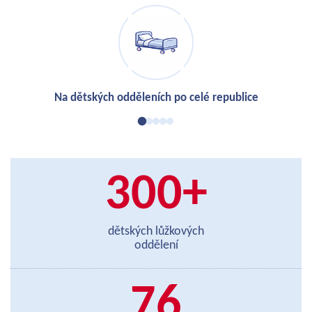
300
+
dětských lůžkových
oddělení
76
zdravotnických a sociálních
zařízení
5 115
návštěv za rok 2025