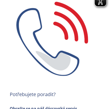
Potřebujete poradit?
Obraťte se na náš dárcovský servis
E:
usmev[at]zdravotniklaun.cz
T: 222 713 416
Sylva Kolísková
Bohumila Kábrtová