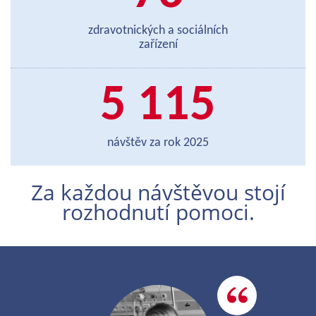
Za každou návštěvou stojí
rozhodnutí pomoci.
Zdravotní klauni jsou pro nás v nemocnici
taková „rodina“, a kdykoli je potkáme, zdravíme
se s nimi a jsme moc rádi, že fungují. Chodili za
Kubíkem až na dialyzační pokoj a občas zapojili