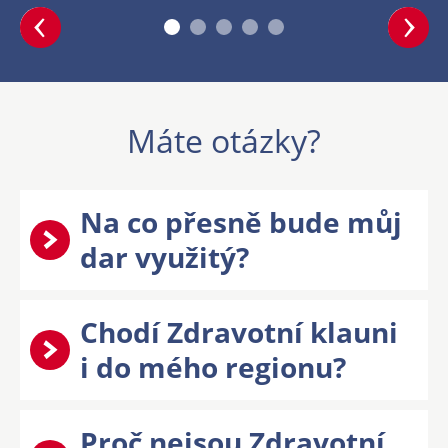
dar využitý?
Chodí Zdravotní klauni
i do mého regionu?
Proč nejsou Zdravotní
klauni dobrovolníci?
Mohu Zdravotnímu
klaunovi důvěřovat?
Je platba bezpečná?