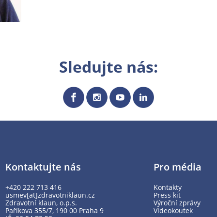
Sledujte nás:
Kontaktujte nás
Pro média
+420 222 713 416
Kontakty
usmev[at]zdravotniklaun.cz
Press kit
Zdravotní klaun, o.p.s.
Výroční zprávy
Paříkova 355/7, 190 00 Praha 9
Videokoutek