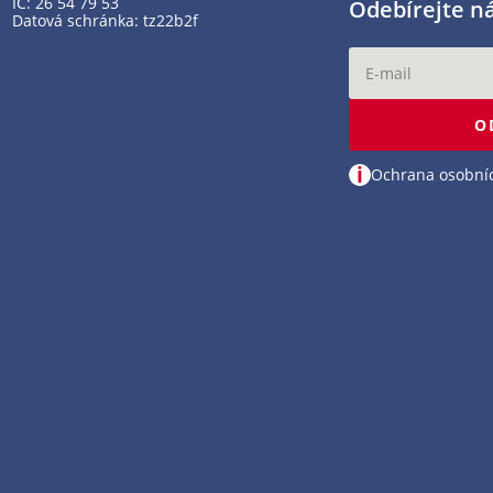
IČ: 26 54 79 53
Odebírejte n
Datová schránka: tz22b2f
O
i
Ochrana osobní