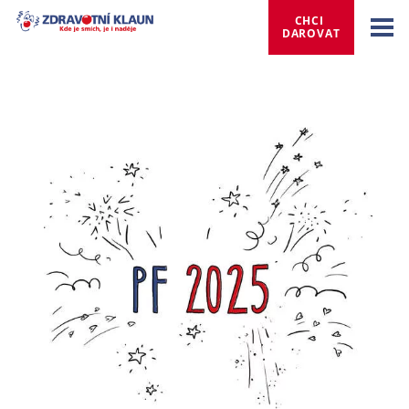
CHCI 
DAROVAT
En
En