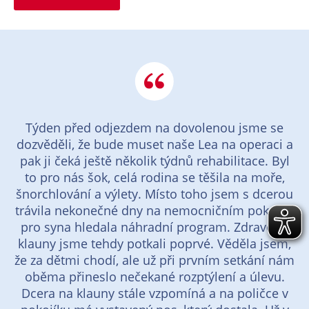
Týden před odjezdem na dovolenou jsme se
dozvěděli, že bude muset naše Lea na operaci a
pak ji čeká ještě několik týdnů rehabilitace. Byl
to pro nás šok, celá rodina se těšila na moře,
šnorchlování a výlety. Místo toho jsem s dcerou
trávila nekonečné dny na nemocničním pokoji a
pro syna hledala náhradní program. Zdravotní
klauny jsme tehdy potkali poprvé. Věděla jsem,
že za dětmi chodí, ale už při prvním setkání nám
oběma přineslo nečekané rozptýlení a úlevu.
Dcera na klauny stále vzpomíná a na poličce v