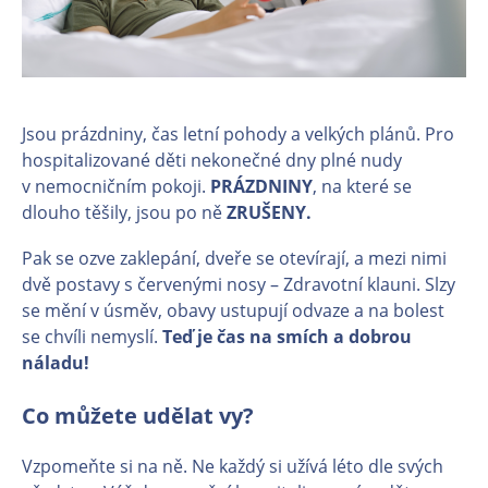
Jsou prázdniny, čas letní pohody a velkých plánů. Pro
hospitalizované děti nekonečné dny plné nudy
v nemocničním pokoji.
PRÁZDNINY
, na které se
dlouho těšily, jsou po ně
ZRUŠENY.
Pak se ozve zaklepání, dveře se otevírají, a mezi nimi
dvě postavy s červenými nosy – Zdravotní klauni. Slzy
se mění v úsměv, obavy ustupují odvaze a na bolest
se chvíli nemyslí.
Teď je čas na smích a dobrou
náladu!
Co můžete udělat vy?
Vzpomeňte si na ně. Ne každý si užívá léto dle svých