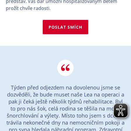
představ. Váš dar umožní hospitalizovaným dětem
prožít chvíle radosti.
POSLAT SMÍCH
Týden před odjezdem na dovolenou jsme se
dozvěděli, že bude muset naše Lea na operaci a
pak ji čeká ještě několik týdnů rehabilitace. Byl
to pro nás šok, celá rodina se těšila na moře,
šnorchlování a výlety. Místo toho jsem s dcerou
trávila nekonečné dny na nemocničním pokoji a
pro syna hledala náhradní program. Zdravotní