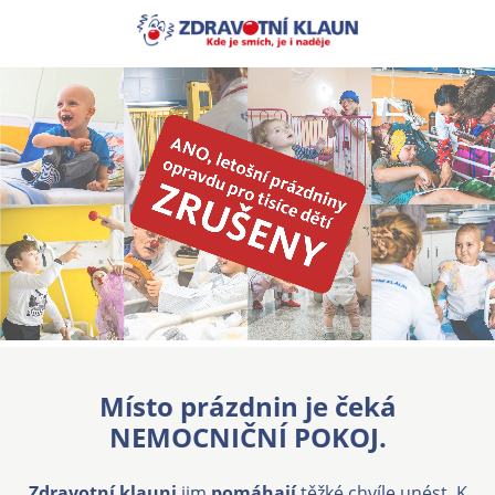
Místo prázdnin je čeká
NEMOCNIČNÍ POKOJ.
Zdravotní klauni
jim
pomáhají
těžké chvíle unést. K