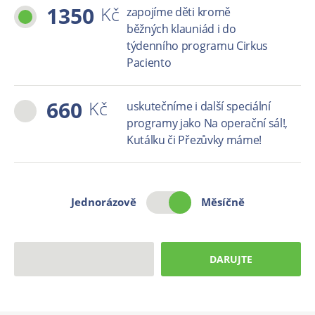
1350
Kč
zapojíme děti kromě
běžných klauniád i do
týdenního programu Cirkus
Paciento
660
Kč
uskutečníme i další speciální
programy jako Na operační sál!,
Kutálku či Přezůvky máme!
Jednorázově
Měsíčně
DARUJTE