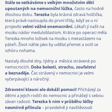
Stále se setkáváme s velkým množstvím dětí
upoutaných na nemocniční lůžka,
často na hodně
dlouhou dobu.
Terezka
byla krásná zdravá holčička,
která právě nastoupila do první třídy, když se u ní
projevilo
velmi vážné onemocnění.
Lékaři jí našli na
mozku nádor meduloblastom. Krátce po operaci měla
Terezka mnoho ložisek na mozku s metastázemi na
páteři. Život náhle jako by udělal přemet a ocitl se
vzhůru nohama.
Nastaly dlouhé dny, týdny a měsíce strávené po
nemocnicích.
Doba bolesti, strachu, zoufalství
a beznaděje.
Čas strávený v nemocnici je velmi
vyčerpávající a náročný.
Zdravotní klauni ale dokáží pomoci!
Přicházejí za
dětmi a jejich rodiči do nemocnic a přinášejí s sebou
závan radosti.
Terezka k nim v průběhu léčby
nesmírně přilnula
– pravidelně ji navštěvovali