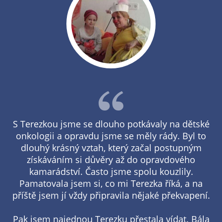
S Terezkou jsme se dlouho potkávaly na dětské
onkologii a opravdu jsme se měly rády. Byl to
dlouhý krásný vztah, který začal postupným
získáváním si důvěry až do opravdového
kamarádství. Často jsme spolu kouzlily.
Pamatovala jsem si, co mi Terezka říká, a na
příště jsem jí vždy připravila nějaké překvapení.
Pak jsem najednou Terezku přestala vídat. Bála