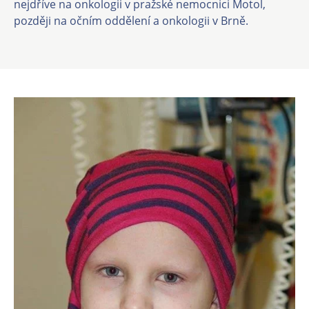
nejdříve na onkologii v pražské nemocnici Motol,
později na očním oddělení a onkologii v Brně.