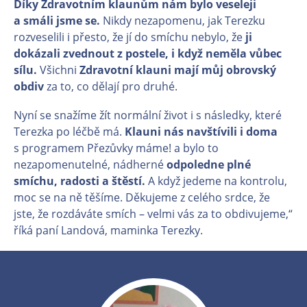
Díky Zdravotním klaunům nám bylo veseleji
a smáli jsme se.
Nikdy nezapomenu, jak Terezku
rozveselili i přesto, že jí do smíchu nebylo, že
ji
dokázali zvednout z postele, i když neměla vůbec
sílu.
Všichni
Zdravotní klauni mají můj obrovský
obdiv
za to, co dělají pro druhé.
Nyní se snažíme žít normální život i s následky, které
Terezka po léčbě má.
Klauni nás navštívili i doma
s programem Přezůvky máme! a bylo to
nezapomenutelné, nádherné
odpoledne plné
smíchu, radosti a štěstí.
A když jedeme na kontrolu,
moc se na ně těšíme. Děkujeme z celého srdce, že
jste, že rozdáváte smích – velmi vás za to obdivujeme,“
říká paní Landová, maminka Terezky.