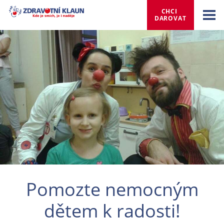
CHCI 
DAROVAT
Pomozte nemocným
dětem k radosti!