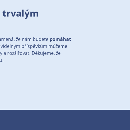
 trvalým
znamená, že nám budete
pomáhat
avidelným příspěvkům můžeme
y a rozšiřovat. Děkujeme, že
u.