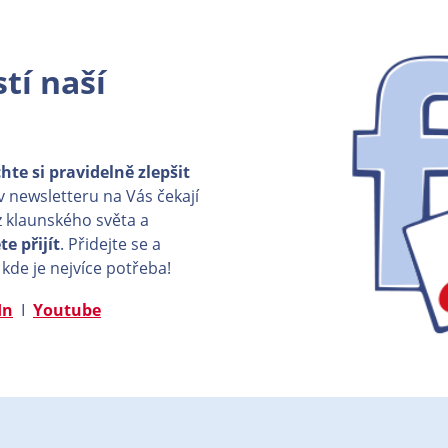
tí naší
hte si pravidelně zlepšit
 v newsletteru na Vás čekají
 klaunského světa a
e přijít
. Přidejte se a
 kde je nejvíce potřeba!
In
I
Youtube