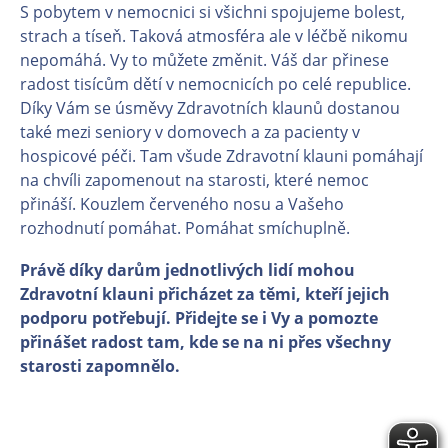
S pobytem v nemocnici si všichni spojujeme bolest,
strach a tíseň. Taková atmosféra ale v léčbě nikomu
nepomáhá. Vy to můžete změnit. Váš dar přinese
radost tisícům dětí v nemocnicích po celé republice.
Díky Vám se úsměvy Zdravotních klaunů dostanou
také mezi seniory v domovech a za pacienty v
hospicové péči. Tam všude Zdravotní klauni pomáhají
na chvíli zapomenout na starosti, které nemoc
přináší. Kouzlem červeného nosu a Vašeho
rozhodnutí pomáhat. Pomáhat smíchuplně.
Právě díky darům jednotlivých lidí mohou
Zdravotní klauni přicházet za těmi, kteří jejich
podporu potřebují. Přidejte se i Vy a pomozte
přinášet radost tam, kde se na ni přes všechny
starosti zapomnělo.