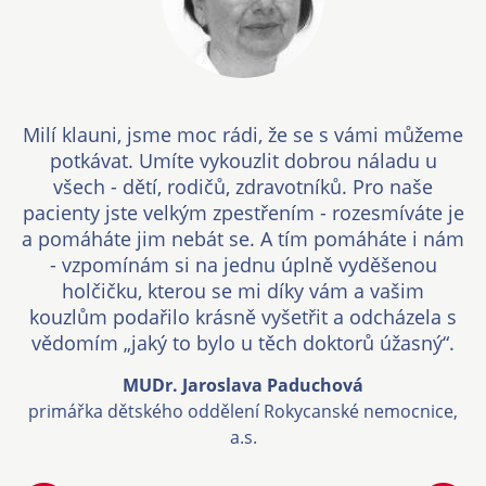
Milí klauni, jsme moc rádi, že se s vámi můžeme
potkávat. Umíte vykouzlit dobrou náladu u
všech - dětí, rodičů, zdravotníků. Pro naše
pacienty jste velkým zpestřením - rozesmíváte je
a pomáháte jim nebát se. A tím pomáháte i nám
- vzpomínám si na jednu úplně vyděšenou
holčičku, kterou se mi díky vám a vašim
kouzlům podařilo krásně vyšetřit a odcházela s
vědomím „jaký to bylo u těch doktorů úžasný“.
MUDr. Jaroslava Paduchová
primářka dětského oddělení Rokycanské nemocnice,
a.s.