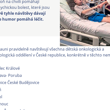
poň na chvíli pomáhají
ychickou bolest, které jsou
ě tyhle návštěvy dávají
že humor pomáhá léčit.
launi pravidelně navštěvují všechna dětská onkologická a
ogická oddělení v České republice, konkrétně v těchto nem
ec Králové
ava- Poruba
ce České Budějovice
ň
ol
mouc