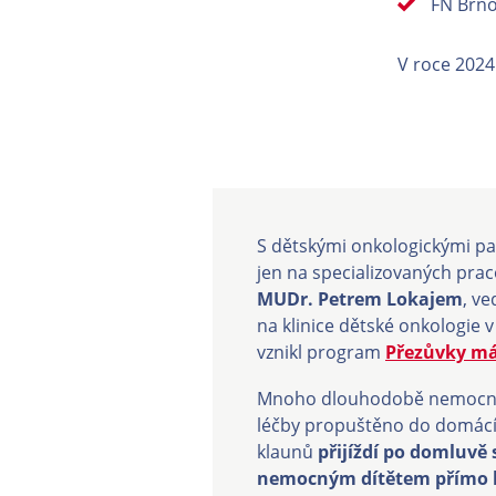
FN Brno
V roce 2024
S dětskými onkologickými pa
jen na specializovaných prac
MUDr. Petrem Lokajem
, v
na klinice dětské onkologie
vznikl program
Přezůvky m
Mnoho dlouhodobě nemocných
léčby propuštěno do domácí 
klaunů
přijíždí po domluvě
nemocným dítětem přímo