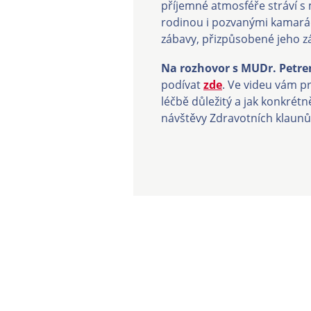
příjemné atmosféře stráví s
rodinou i pozvanými kamarád
zábavy, přizpůsobené jeho 
Na rozhovor s MUDr. Petr
podívat
zde
. Ve videu vám pr
léčbě důležitý a jak konkrét
návštěvy Zdravotních klaun