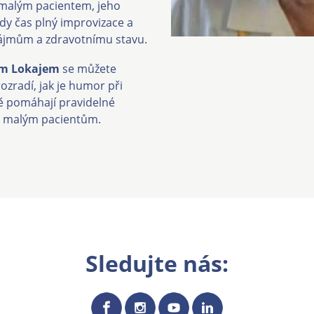
 malým pacientem, jeho
y čas plný improvizace a
zájmům a zdravotnímu stavu.
em Lokajem
se můžete
ozradí, jak je humor při
ně pomáhají pravidelné
ů malým pacientům.
Sledujte nás: