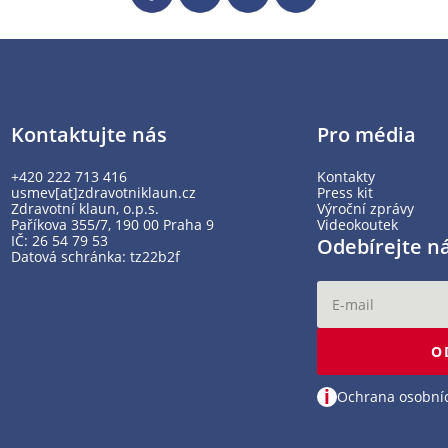
Kontaktujte nás
Pro média
+420 222 713 416
Kontakty
usmev[at]zdravotniklaun.cz
Press kit
Zdravotní klaun, o.p.s.
Výroční zprávy
Paříkova 355/7, 190 00 Praha 9
Videokoutek
IČ: 26 54 79 53
Odebírejte n
Datová schránka: tz22b2f
O
i
Ochrana osobní