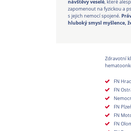
návštěvy veselé
, které ales
zapomenout na fyzickou a ps
s jejich nemocí spojené.
Práv
hluboký smysl myšlence, 
Zdravotní k
hematoonkol
FN Hrad
FN Ostr
Nemocni
FN Plze
FN Mot
FN Olo