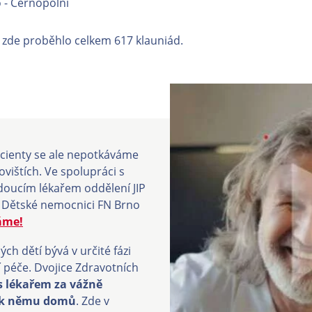
 - Černopolní
 zde proběhlo celkem 617 klauniád.
cienty se ale nepotkáváme
ovištích. Ve spolupráci s
edoucím lékařem oddělení JIP
 v Dětské nemocnici FN Brno
áme!
 dětí bývá v určité fázi
péče. Dvojice Zdravotních
 s lékařem za vážně
 k němu domů
. Zde v