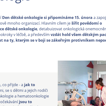
í
Den dětské onkologie si připomínáme 15. února
a zapoj
tově mnoho organizací. Hlavním cílem je
šířit povědomí o
ce dětské onkologie
, detabuizovat onkologická onemocnění
pokroky v léčbě, a především
vzdát hold všem dětským pa
 na ty, kterým se v boji se zákeřným protivníkem nepo
, co přijde - a
jak to
ni, se s dětmi a jejich rodiči
kologie a hematoonkologie
 očekávání
jsou to