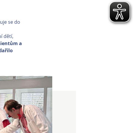
uje se do
 dětí,
cientům a
dařilo