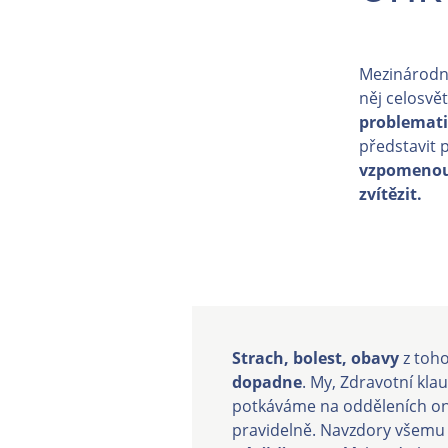
Mezinárodn
něj celosvě
problemati
představit 
vzpomenout
zvítězit.
Strach, bolest, obavy
z toho
dopadne
. My, Zdravotní klau
potkáváme na odděleních on
pravidelně. Navzdory všemu