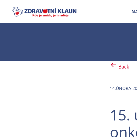
N
Back
14.ÚNORA 2
15.
onk