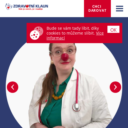
CHCI 
DAROVAT
Bude se vám tady líbit, díky
OK
cookies to můžeme slíbit.
Více
informací