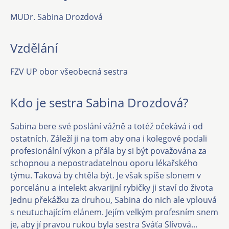
MUDr. Sabina Drozdová
Vzdělání
FZV UP obor všeobecná sestra
Kdo je sestra Sabina Drozdová?
Sabina bere své poslání vážně a totéž očekává i od
ostatních. Záleží ji na tom aby ona i kolegové podali
profesionální výkon a přála by si být považována za
schopnou a nepostradatelnou oporu lékařského
týmu. Taková by chtěla být. Je však spíše slonem v
porcelánu a intelekt akvarijní rybičky ji staví do života
jednu překážku za druhou, Sabina do nich ale vplouvá
s neutuchajícím elánem. Jejím velkým profesním snem
je, aby jí pravou rukou byla sestra Sváťa Slívová...